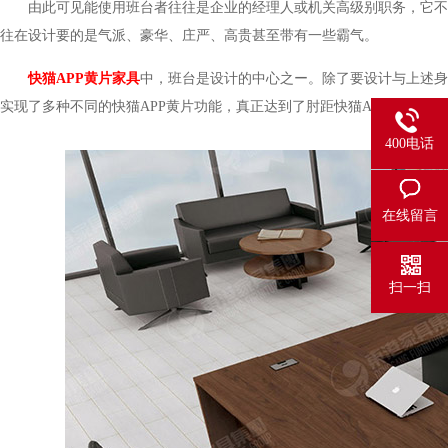
由此可见能使用班台者往往是企业的经理人或机关高级别职务，它不光是
往在设计要的是气派、豪华、庄严、高贵甚至带有一些霸气。
快猫APP黄片家具
中，班台是设计的中心之ー。除了要设计
实现了多种不同的快猫APP黄片功能，真正达到了肘距快猫APP黄片的理
400电话
在线留言
扫一扫