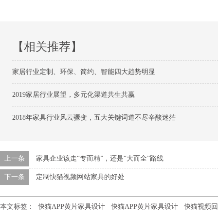
【相关推荐】
家居行业定制、环保、简约、智能四大趋势明显
2019家居行业展望，多元化渠道共生共赢
2018年家具行业风云骤变，五大关键词道不尽辛酸迷茫
上一条
家具企业该走“专而精”，还是“大而全”路线
下一条
定制快猫视频网站家具的好处
本文标签：
快猫APP黄片家具设计
快猫APP黄片家具设计
快猫视频回